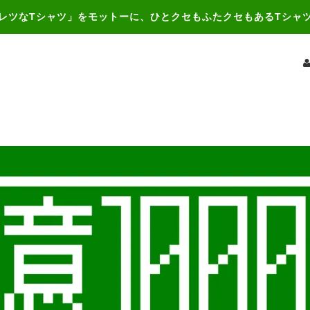
レツなTシャツ」をモットーに、ひとクセもふたクセもあるTシャ