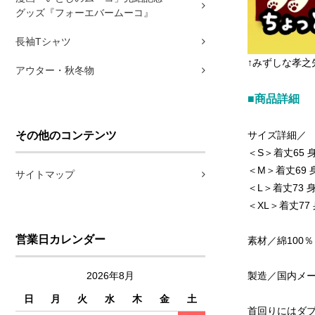
グッズ『フォーエバームーコ』
長袖Tシャツ
↑みずしな孝之
アウター・秋冬物
■商品詳細
その他のコンテンツ
サイズ詳細／
＜S＞着丈65 身
＜M＞着丈69 身
サイトマップ
＜L＞着丈73 身
＜XL＞着丈77 
営業日カレンダー
素材／綿100％
2026年8月
製造／国内メーカ
日
月
火
水
木
金
土
首回りにはダ