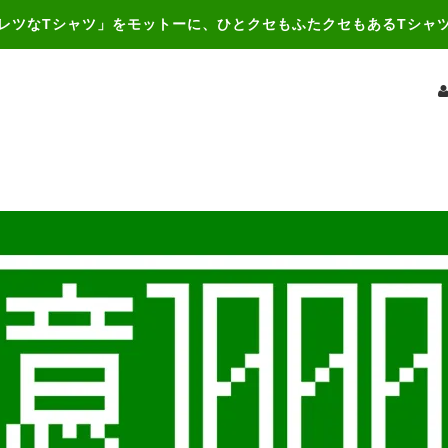
レツなTシャツ」をモットーに、ひとクセもふたクセもあるTシャ