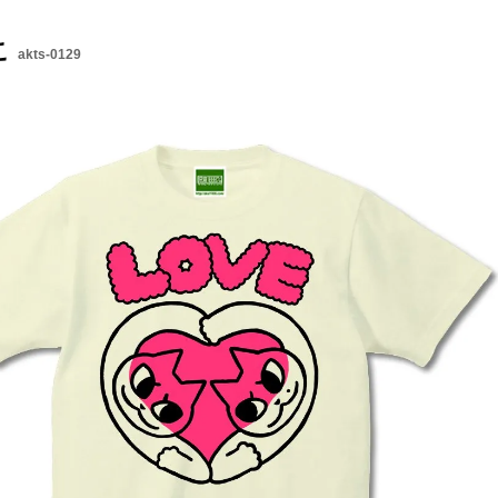
こ
akts-0129