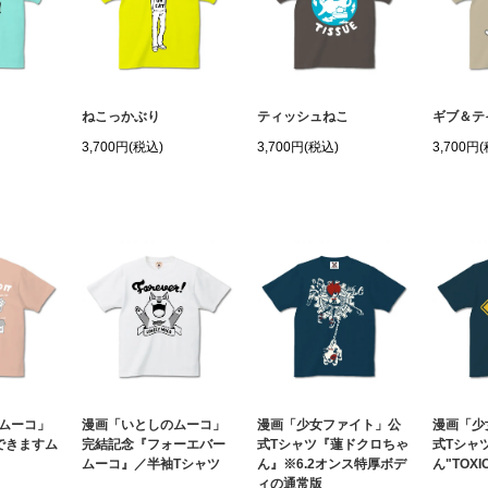
ねこっかぶり
ティッシュねこ
ギブ＆テ
3,700円(税込)
3,700円(税込)
3,700円
ムーコ」
漫画「いとしのムーコ」
漫画「少女ファイト」公
漫画「少
できますム
完結記念『フォーエバー
式Tシャツ『蓮ドクロちゃ
式Tシャ
ムーコ』／半袖Tシャツ
ん』※6.2オンス特厚ボデ
ん"TOXI
ィの通常版