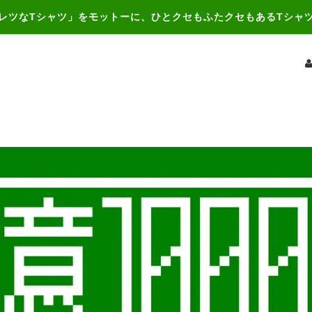
レツなTシャツ」をモットーに、ひとクセもふたクセもあるTシャ