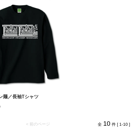
ン麺／長袖Tシャツ
)
10
< 前のページ
全
件 [ 1-10 ]