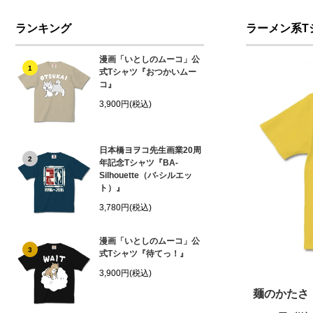
ランキング
ラーメン系T
漫画「いとしのムーコ」公
1
式Tシャツ『おつかいムー
コ』
3,900円(税込)
日本橋ヨヲコ先生画業20周
2
年記念Tシャツ『BA-
Silhouette（バ-シルエッ
ト）』
3,780円(税込)
漫画「いとしのムーコ」公
3
式Tシャツ『待てっ！』
3,900円(税込)
麺のかたさ