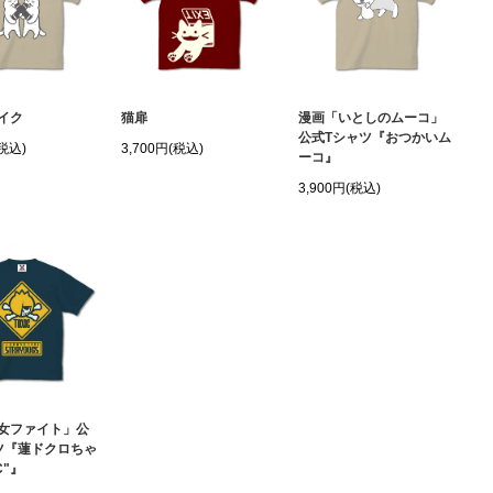
イク
猫扉
漫画「いとしのムーコ」
公式Tシャツ『おつかいム
(税込)
3,700円(税込)
ーコ』
3,900円(税込)
女ファイト」公
ツ『蓮ドクロちゃ
C"』