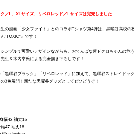
ク／L、XLサイズ、リベロレッド／Lサイズは完売しました
先生の漫画「少女ファイト」とのコラボTシャツ第4弾は、黒曜谷高校の
"TOXIC"』です！
たシンプルで可愛いデザインながらも、おてんばな蓮ドクロちゃんの危う
コ先生＆木内亨氏による完全描き下ろしです！
の「黒曜谷ブラック」「リベロレッド」に加えて、黒曜谷ストレイドッ
初の3色展開！新たな黒曜谷グッズとしてぜひどうぞ！
身幅42 袖丈15
幅47 袖丈18