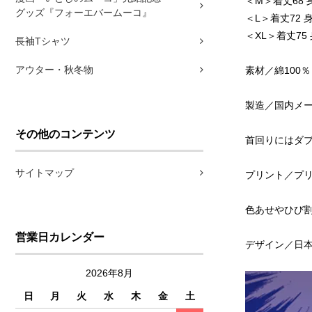
＜M＞着丈68 身
グッズ『フォーエバームーコ』
＜L＞着丈72 身
＜XL＞着丈75 
長袖Tシャツ
アウター・秋冬物
素材／綿100％
製造／国内メー
その他のコンテンツ
首回りにはダ
サイトマップ
プリント／プ
色あせやひび
営業日カレンダー
デザイン／日本
2026年8月
日
月
火
水
木
金
土