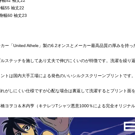
幅52 袖丈22
幅55 袖丈22
身幅60 袖丈23
カー「United Athele」製の6.2オンスとメーカー最高品質の厚みを
ブルステッチを施してあり丈夫で伸びにくいのが特徴です。洗濯を繰り返
リントは国内大手工場による発色のいいシルクスクリーンプリントです
割れがしにくい仕様ですが心配な場合は裏返して洗濯するとプリント面
橋ヨヲコ＆木内亨（キテレツTシャツ悪意1000％による完全オリジナ