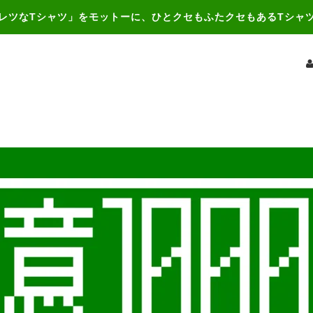
レツなTシャツ」をモットーに、ひとクセもふたクセもあるTシャ