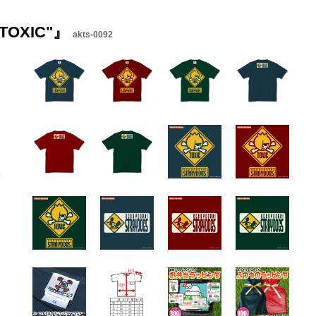
OXIC"』
akts-0092