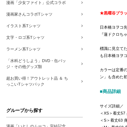
漫画「少女ファイト」公式コラボ
★黒曜谷ブラッ
漫画家さんコラボTシャツ
イラスト系Tシャツ
日本橋ヨヲコ
『蓮ドクロちゃん
文字・ロゴ系Tシャツ
標識に見立て
ラーメン系Tシャツ
も日本橋ヨヲ
「水科どうしよう」DVD・缶バッ
ジ・その他グッズ類
カラーは定番
ン」も含めた
超お買い得！アウトレット品 ＆ ち
っこいTシャツパック
■商品詳細
サイズ詳細／
グループから探す
＜XS＞着丈57 
＜S＞着丈63 身
漫画「いとしのムーコ」完結記念