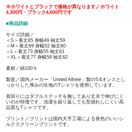
※ホワイトとブラックで価格が異なります／ホワイト
4,300円・ブラック4,600円です
■商品詳細
サイズ詳細／
＜S＞着丈65 身幅49 袖丈59
＜M＞着丈69 身幅52 袖丈60
＜L＞着丈73 身幅55 袖丈61
＜XL＞着丈77 身幅58 袖丈62
素材／綿100％
製造／国内メーカー「United Athele」製の5.6オンスとし
っかりした厚みの生地のTシャツを使用しています。
首回りにはダブルステッチを施してあり丈夫で伸びにく
いのが特徴です。洗濯を繰り返しても型崩れしにくい高
品質なTシャツです。
プリント／プリントは国内大手工場による発色のいいシ
ルクスクリーンプリントです。