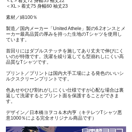
＜L＞着丈72 身幅55 袖丈22
＜XL＞着丈75 身幅60 袖丈23
素材／綿100％
製造／国内メーカー「United Athele」製の6.2オンスとメ
ーカー最高品質の厚みを持った生地のTシャツを使用し
ています。
首回りにはダブルステッチを施してあり丈夫で伸びにく
いのが特徴です。洗濯を繰り返しても型崩れしにくい高
品質なTシャツです。
プリント／プリントは国内大手工場による発色のいいシ
ルクスクリーンプリントです。
色あせやひび割れがしにくい仕様ですが心配な場合は裏
返して洗濯するとプリント面を保護することができま
す。
デザイン／日本橋ヨヲコ＆木内亨（キテレツTシャツ悪
意1000％による完全オリジナル商品です）