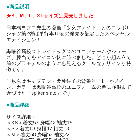
■商品説明
★S、M、L、XLサイズは完売しました
日本橋ヨヲコ先生の漫画「少女ファイト」とのコラボT
シャツ第2弾は単行本10巻の発売を記念したスペシャル
エディション！
黒曜谷高校ストレイドッグスのユニフォームやシュー
ズ、膝当てをアイコン状に並べました。どこか組み立て
前のプラモデルのようにも見えるクールなデザインが特
徴です。
こちらはキャプテン・犬神鏡子の背番号「1」がメイ
ン。カラーは黒曜谷高校のユニフォームの色に極限まで
近づけた「spiker slate」です。
■商品詳細
サイズ詳細／
＜XS＞着丈57 身幅42 袖丈15
＜S＞着丈63 身幅47 袖丈18
＜M＞着丈68 身幅52 袖丈22