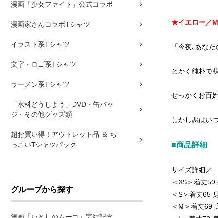
漫画「少女ファイト」公式コラボ
★イエロー／M
漫画家さんコラボTシャツ
イラスト系Tシャツ
「今夜､あなた
文字・ロゴ系Tシャツ
とかく純朴で
ラーメン系Tシャツ
せっかくお百
「水科どうしよう」DVD・缶バッ
ジ・その他グッズ類
しかし悪はいつ
超お買い得！アウトレット品 ＆ ち
っこいTシャツパック
■商品詳細
サイズ詳細／
＜XS＞着丈59 
グループから探す
＜S＞着丈65 身
＜M＞着丈69 身
漫画「いとしのムーコ」完結記念