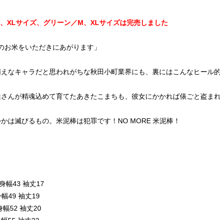
、XLサイズ、グリーン／M、XLサイズは完売しました
のお米をいただきにあがります」
萌えなキャラだと思われがちな秋田小町業界にも、裏にはこんなヒール
姓さんが精魂込めて育てたあきたこまちも、彼女にかかれば俵ごと盗ま
かは滅びるもの。米泥棒は犯罪です！NO MORE 米泥棒！
身幅43 袖丈17
幅49 袖丈19
幅52 袖丈20