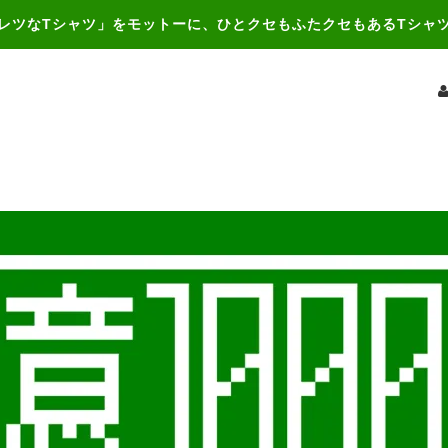
レツなTシャツ」をモットーに、ひとクセもふたクセもあるTシャ