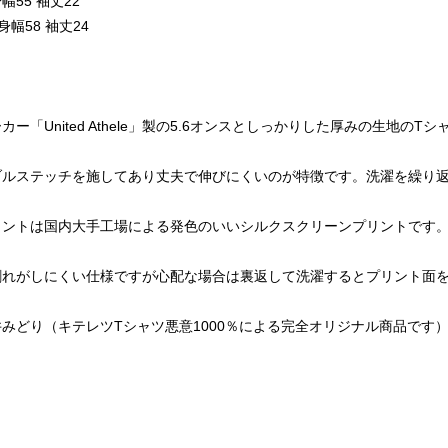
幅55 袖丈22
身幅58 袖丈24
ー「United Athele」製の5.6オンスとしっかりした厚みの生地の
ブルステッチを施してあり丈夫で伸びにくいのが特徴です。洗濯を繰り返
リントは国内大手工場による発色のいいシルクスクリーンプリントです
割れがしにくい仕様ですが心配な場合は裏返して洗濯するとプリント面
みどり（キテレツTシャツ悪意1000％による完全オリジナル商品です