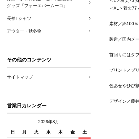
＜L＞着丈73 身
グッズ『フォーエバームーコ』
＜XL＞着丈77 
長袖Tシャツ
素材／綿100％
アウター・秋冬物
製造／国内メーカ
首回りにはダ
その他のコンテンツ
プリント／プ
サイトマップ
色あせやひび
デザイン／藤井
営業日カレンダー
2026年8月
日
月
火
水
木
金
土