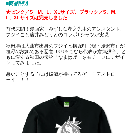
■商品説明
★ピンク／S、M、L、XLサイズ、ブラック／S、M、
L、XLサイズは完売しました
前代未聞！漫画家・みずしな孝之先生のアシスタント、
フジイこと藤井みどりとのコラボTシャツが実現！
秋田県は大曲市出身のフジイと横堀町（現：湯沢市）が
祖母の故郷である悪意1000％こむら代表が意気投合。と
もに愛する秋田の伝統「なまはげ」をモチーフにデザイ
ンしてみました。
悪いことする子には破滅が待ってるぞー！デストローー
ーイ！！！