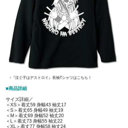
↑『泣ぐ子はデストロイ』長袖Tシャツはこちら！
■商品詳細
サイズ詳細／
＜XS＞着丈59 身幅43 袖丈17
＜S＞着丈65 身幅49 袖丈19
＜M＞着丈69 身幅52 袖丈20
＜L＞着丈73 身幅55 袖丈22
＜XL＞着丈77 身幅58 袖丈24