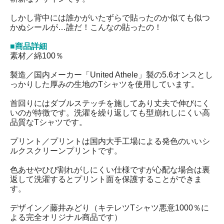
しかし背中には誰かがいたずらで貼ったのか似ても似つ
かぬシールが…誰だ！こんなの貼ったの！
■商品詳細
素材／綿100％
製造／国内メーカー「United Athele」製の5.6オンスとし
っかりした厚みの生地のTシャツを使用しています。
首回りにはダブルステッチを施してあり丈夫で伸びにく
いのが特徴です。洗濯を繰り返しても型崩れしにくい高
品質なTシャツです。
プリント／プリントは国内大手工場による発色のいいシ
ルクスクリーンプリントです。
色あせやひび割れがしにくい仕様ですが心配な場合は裏
返して洗濯するとプリント面を保護することができま
す。
デザイン／藤井みどり（キテレツTシャツ悪意1000％に
よる完全オリジナル商品です）