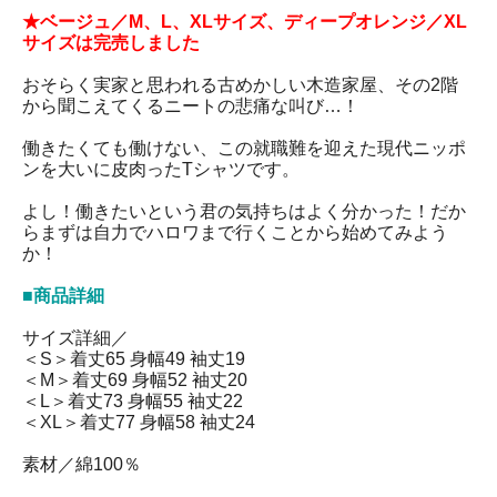
★ベージュ／M、L、XLサイズ、ディープオレンジ／XL
サイズは完売しました
おそらく実家と思われる古めかしい木造家屋、その2階
から聞こえてくるニートの悲痛な叫び…！
働きたくても働けない、この就職難を迎えた現代ニッポ
ンを大いに皮肉ったTシャツです。
よし！働きたいという君の気持ちはよく分かった！だか
らまずは自力でハロワまで行くことから始めてみよう
か！
■商品詳細
サイズ詳細／
＜S＞着丈65 身幅49 袖丈19
＜M＞着丈69 身幅52 袖丈20
＜L＞着丈73 身幅55 袖丈22
＜XL＞着丈77 身幅58 袖丈24
素材／綿100％